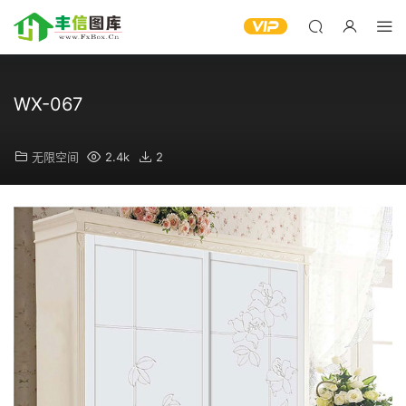
WX-067
无限空间
2.4k
2