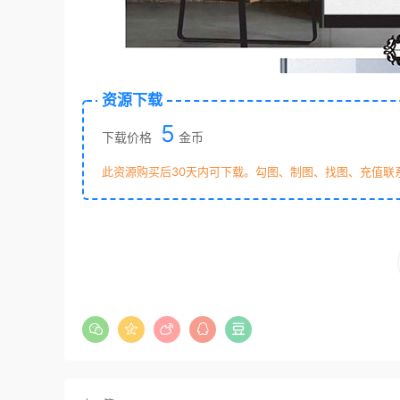
资源下载
5
下载价格
金币
此资源购买后30天内可下载。勾图、制图、找图、充值联系客服