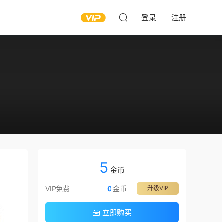
登录
注册
5
金币
VIP免费
0
金币
升级VIP
立即购买