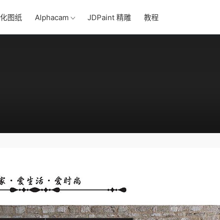
化图纸
Alphacam
JDPaint 精雕
教程