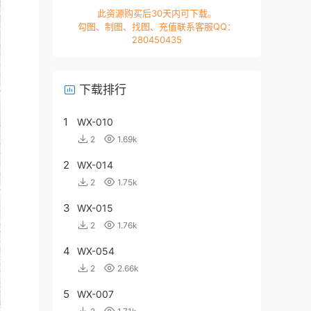
此资源购买后30天内可下载。
勾图、制图、找图、充值联系客服QQ：
280450435
下载排行
1
WX-010
2
1.69k
2
WX-014
2
1.75k
3
WX-015
2
1.76k
4
WX-054
2
2.66k
5
WX-007