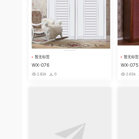
暂无标签
暂无标签
WX-076
WX-075
2.82k
0
2.63k