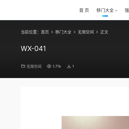
首 页
移门大全
强
当前位置：
首页
移门大全
无限空间
正文
WX-041
无限空间
1.71k
1