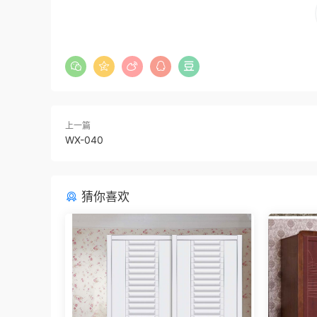
上一篇
WX-040
猜你喜欢