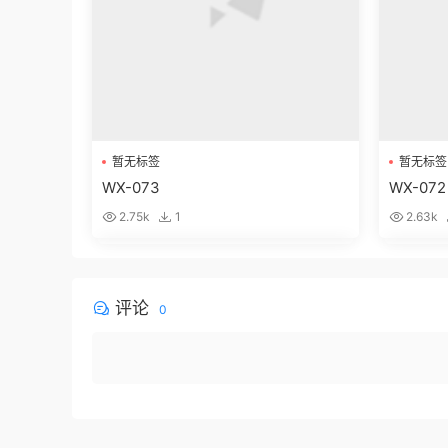
暂无标签
暂无标签
WX-073
WX-072
2.75k
1
2.63k
评论
0