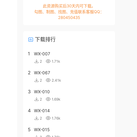
此资源购买后30天内可下载。
勾图、制图、找图、充值联系客服QQ：
280450435
下载排行
1
WX-007
2
1.71k
2
WX-067
2
2.41k
3
WX-010
2
1.69k
4
WX-014
2
1.76k
5
WX-015