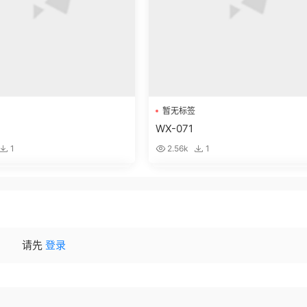
暂无标签
WX-071
1
2.56k
1
请先
登录