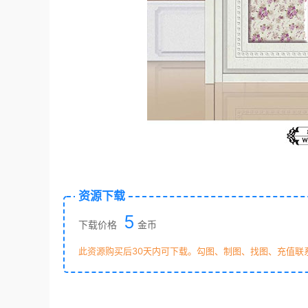
资源下载
5
下载价格
金币
此资源购买后30天内可下载。勾图、制图、找图、充值联系客服