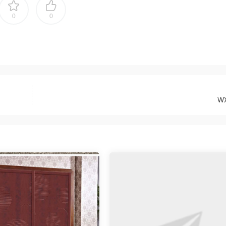
0
0
W