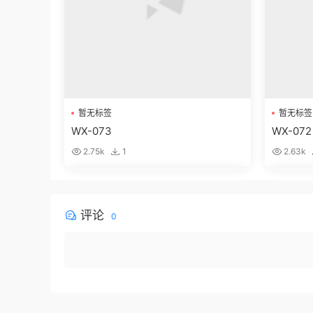
暂无标签
暂无标签
WX-073
WX-072
2.75k
1
2.63k
评论
0