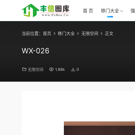
首 页
移门大全
强
当前位置：
首页
移门大全
无限空间
正文
WX-026
无限空间
1.88k
0