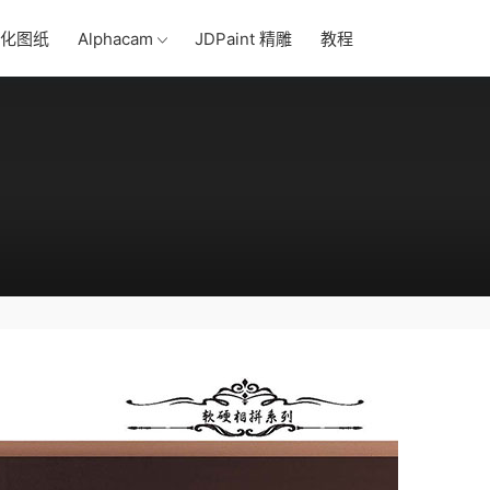
化图纸
Alphacam
JDPaint 精雕
教程