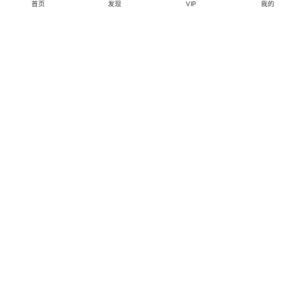
首页
发现
VIP
我的
暂无标签
暂无标签
CA-069
CA-070