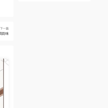
下一篇
格调韵味