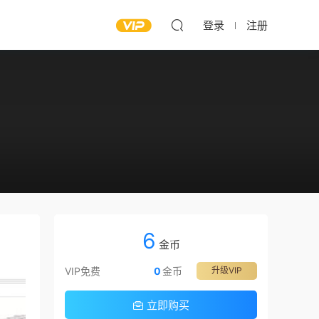
登录
注册
6
金币
VIP免费
0
金币
升级VIP
立即购买