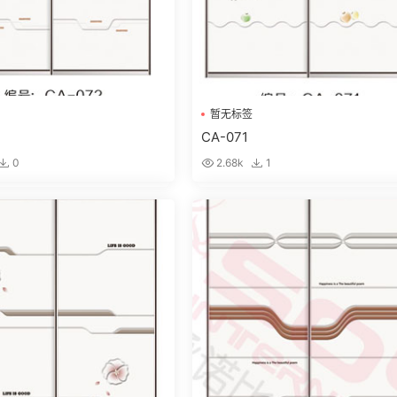
暂无标签
CA-071
0
2.68k
1