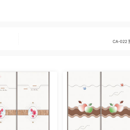
CA-022