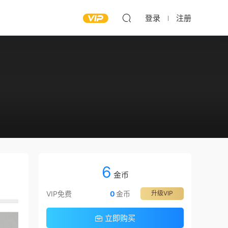
登录
注册
6
金币
VIP免费
0
金币
升级VIP
立即购买