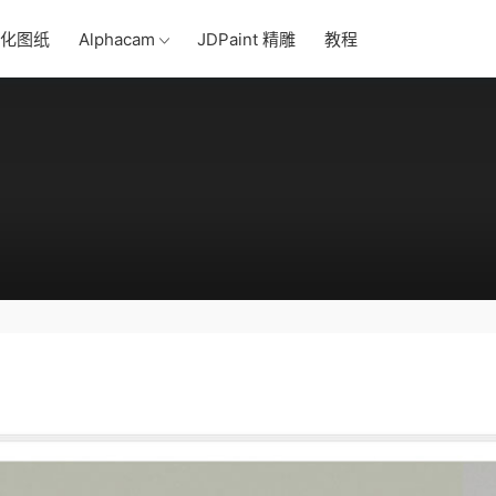
化图纸
Alphacam
JDPaint 精雕
教程