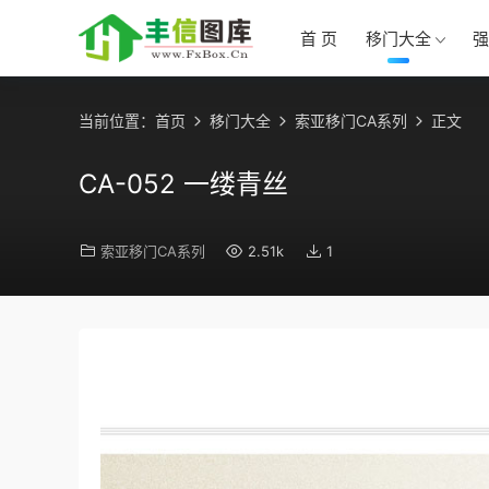
首 页
移门大全
强
当前位置：
首页
移门大全
索亚移门CA系列
正文
CA-052 一缕青丝
索亚移门CA系列
2.51k
1