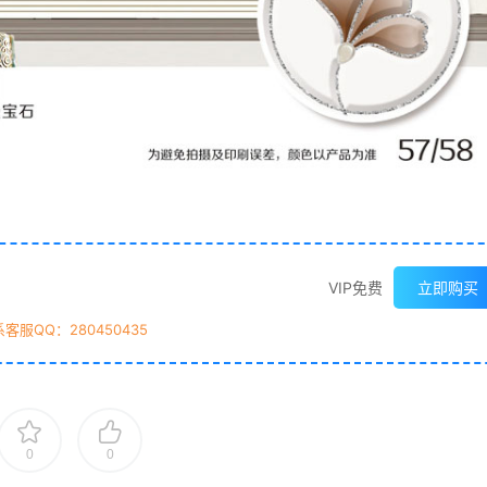
VIP免费
立即购买
QQ：280450435
0
0