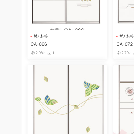
暂无标签
暂无标签
CA-066
CA-072
2.98k
1
2.79k