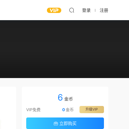
登录
注册
6
金币
VIP免费
0
金币
升级VIP
立即购买