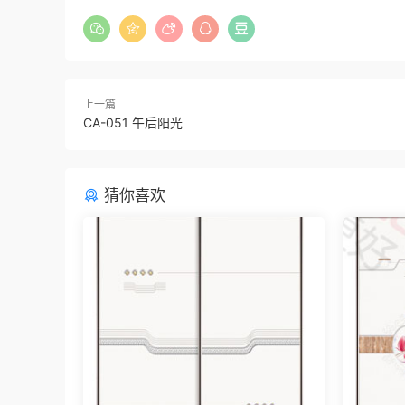
上一篇
CA-051 午后阳光
猜你喜欢