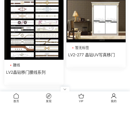
暂无标签
LV2-277 晶钻UV写真移门
腰线
LV2晶钻移门腰线系列
评论
0
首页
发现
VIP
我的
请先
登录