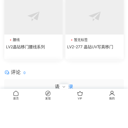
暂无标签
LV2-277 晶钻UV写真移门
腰线
LV2晶钻移门腰线系列
评论
0
首页
发现
VIP
我的
请先
登录