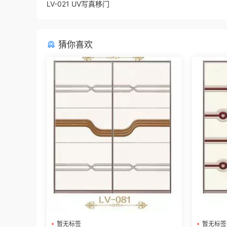
LV-021 UV写真移门
猜你喜欢
暂无标签
暂无标签