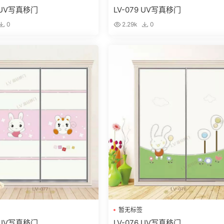
0 UV写真移门
LV-079 UV写真移门
0
2.29k
0
暂无标签
7 UV写真移门
LV-076 UV写真移门