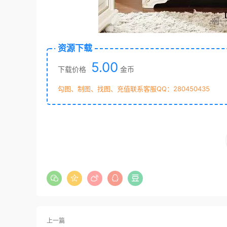
资源下载
5.00
下载价格
金币
勾图、制图、找图、充值联系客服QQ：280450435
上一篇