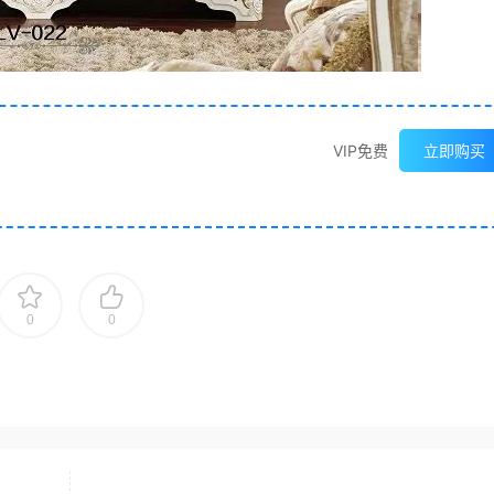
VIP免费
立即购买
0
0