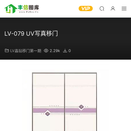
LV-079 UV写真移门
LV晶钻移门第一期
2.29k
0