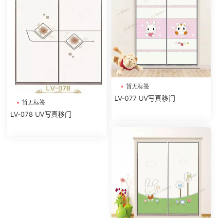
暂无标签
LV-077 UV写真移门
暂无标签
LV-078 UV写真移门