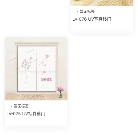
暂无标签
LV-076 UV写真移门
暂无标签
LV-075 UV写真移门