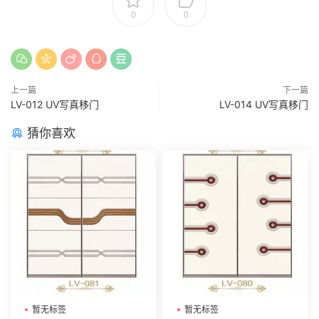
0
0
上一篇
下一篇
LV-012 UV写真移门
LV-014 UV写真移门
猜你喜欢
暂无标签
暂无标签