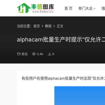
首 页
移门大全
强
当前位置：
首页
教程
正文
alphacam批量生产时提示“仅允
教程
3.4k
0
有些用户在使用alphacam批量生产时出现“仅允