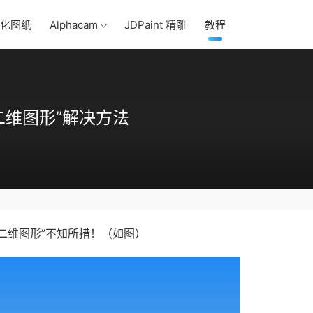
化图纸
Alphacam
JDPaint 精雕
教程
许二维图形”解决方法
许二维图形”不知所措！（如图）