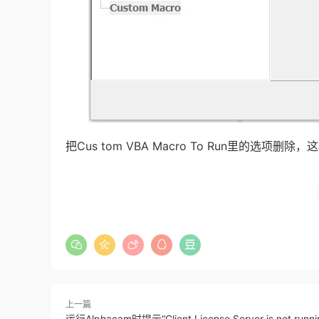
把Cus tom VBA Macro To Run里的选项删
上一篇
运行Alphacam时提示“Client License Server is not runni