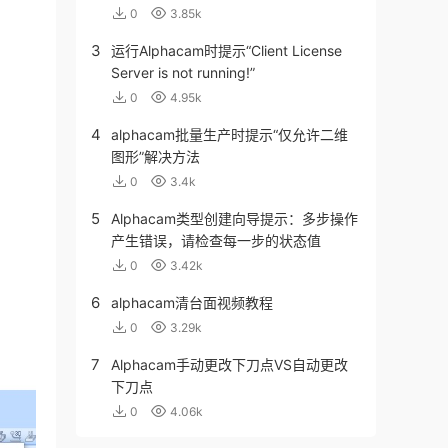
0
3.85k
3
运行Alphacam时提示“Client License
Server is not running!”
0
4.95k
4
alphacam批量生产时提示“仅允许二维
图形”解决方法
0
3.4k
5
Alphacam类型创建向导提示：多步操作
产生错误，请检查每一步的状态值
0
3.42k
6
alphacam清台面视频教程
0
3.29k
7
Alphacam手动更改下刀点VS自动更改
下刀点
0
4.06k