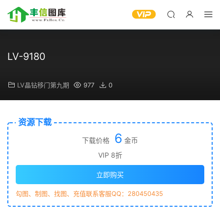
LV-9180
LV晶钻移门第九期
977
0
资源下载
6
下载价格
金币
VIP 8折
立即购买
勾图、制图、找图、充值联系客服QQ：280450435