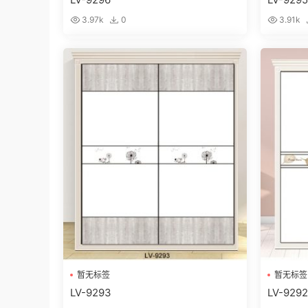
3.97k
0
3.91k
暂无标签
暂无标签
LV-9293
LV-9292