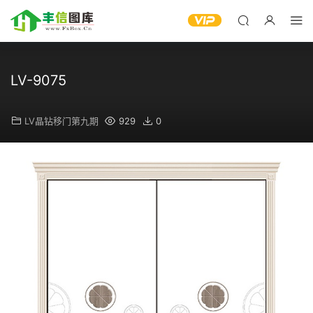
LV-9075
LV晶钻移门第九期
929
0