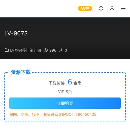
LV-9073
LV晶钻移门第九期
996
0
资源下载
6
下载价格
金币
VIP 8折
立即购买
勾图、制图、找图、充值联系客服QQ：280450435