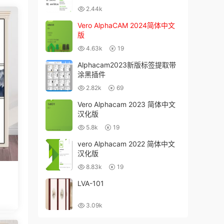
2.44k
Vero AlphaCAM 2024简体中文
版
4.63k
19
Alphacam2023新版标签提取带
涂黑插件
2.82k
69
Vero Alphacam 2023 简体中文
汉化版
5.8k
19
vero Alphacam 2022 简体中文
汉化版
8.83k
19
LVA-101
3.09k