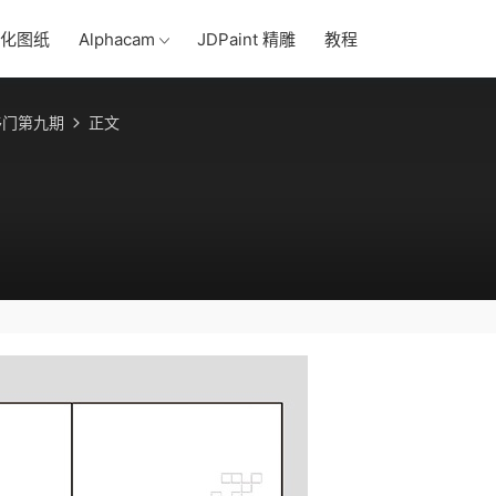
化图纸
Alphacam
JDPaint 精雕
教程
移门第九期
正文