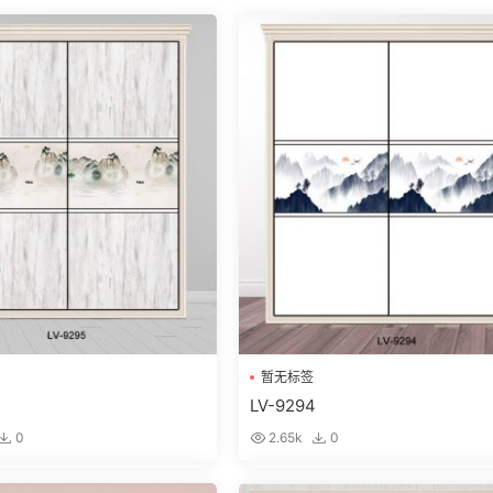
暂无标签
LV-9294
0
2.65k
0