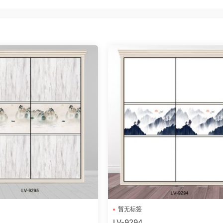
暂无标签
LV-9294