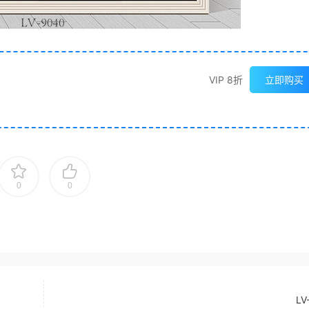
VIP 8折
立即购买
0
0
LV