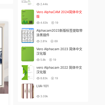
2.44k
Vero AlphaCAM 2024简体中文
版
4.63k
19
Alphacam2023新版标签提取带
涂黑插件
2.81k
69
Vero Alphacam 2023 简体中文
汉化版
5.8k
19
vero Alphacam 2022 简体中文
汉化版
8.83k
19
LVA-101
3.09k