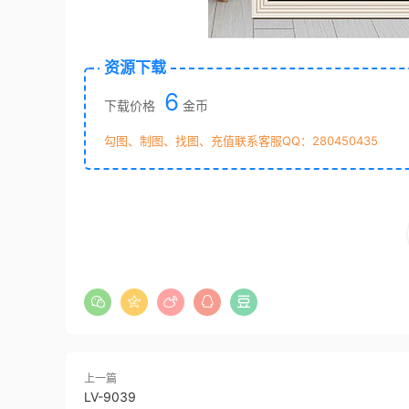
资源下载
6
下载价格
金币
勾图、制图、找图、充值联系客服QQ：280450435
上一篇
LV-9039