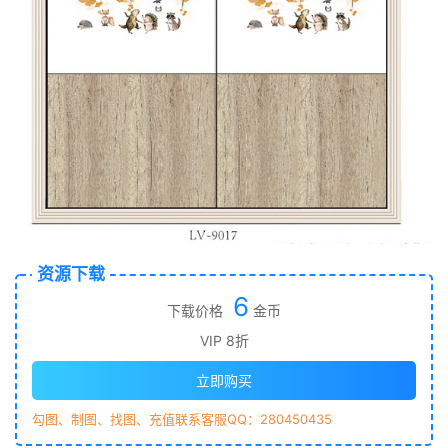
资源下载
6
下载价格
金币
VIP 8折
立即购买
勾图、制图、找图、充值联系客服QQ：280450435