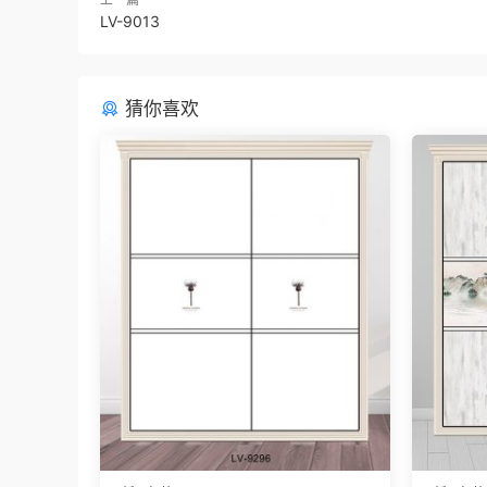
LV-9013
猜你喜欢