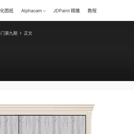
化图纸
Alphacam
JDPaint 精雕
教程
移门第九期
正文