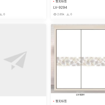
暂无标签
LV-9294
0
2.65k
0
暂无标签