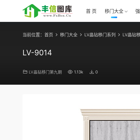
首 页
移门大全
强
当前位置：
首页
移门大全
LV晶钻移门系列
LV晶钻
LV-9014
LV晶钻移门第九期
1.13k
0