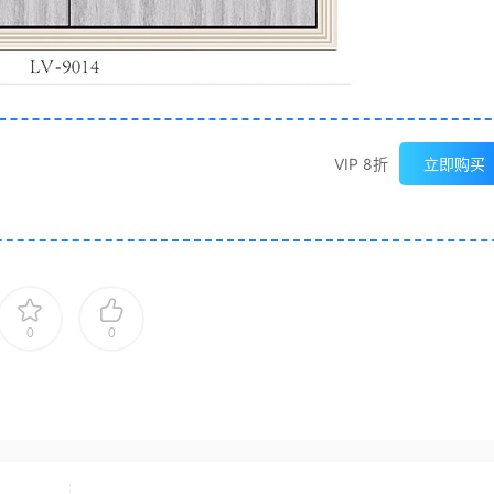
VIP 8折
立即购买
0
0