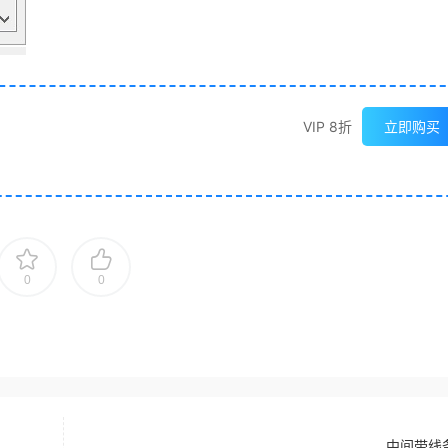
VIP 8折
立即购买
0
0
中间带线