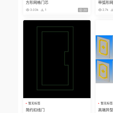
方形网格门芯
带弧形
3.03k
1
2.7k
20
暂无标签
暂无标签
简约扣线门
高端异型