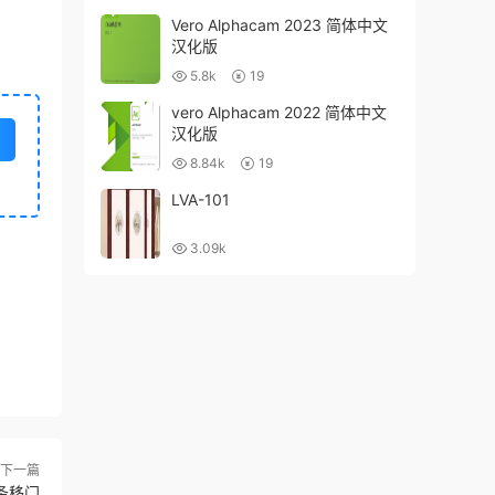
Vero Alphacam 2023 简体中文
汉化版
5.8k
19
vero Alphacam 2022 简体中文
汉化版
8.84k
19
LVA-101
3.09k
下一篇
条移门