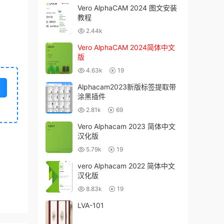
Vero AlphaCAM 2024 图文安装
教程
2.44k
Vero AlphaCAM 2024简体中文
版
4.63k
19
Alphacam2023新版标签提取带
涂黑插件
2.81k
69
Vero Alphacam 2023 简体中文
汉化版
5.79k
19
vero Alphacam 2022 简体中文
汉化版
8.83k
19
LVA-101