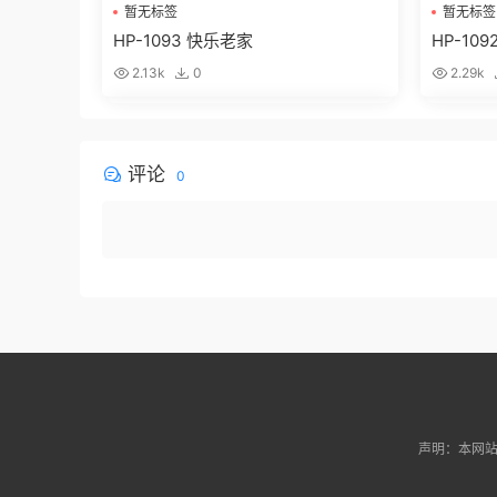
暂无标签
暂无标签
HP-1093 快乐老家
HP-10
2.13k
0
2.29k
评论
0
声明：本网站