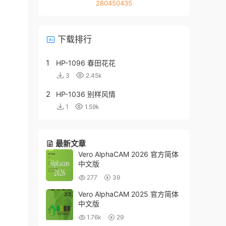
280450435
下载排行
1
HP-1096 春田花花
3
2.45k
2
HP-1036 别样风情
1
1.59k
最新文章
Vero AlphaCAM 2026 官方简体
中文版
277
39
Vero AlphaCAM 2025 官方简体
中文版
1.76k
29