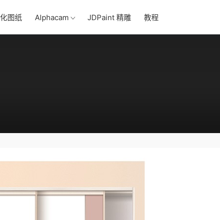
化图纸
Alphacam
JDPaint 精雕
教程