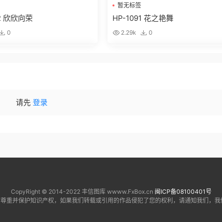
暂无标签
92 欣欣向荣
HP-1091 花之艳舞
0
2.29k
0
请先
登录
CopyRight © 2014-2022 丰信图库 wwww.FxBox.cn
闽ICP备08100401号
尊重并保护知识产权，如果我们转载或引用的作品侵犯了您的权利，请通知我们，我