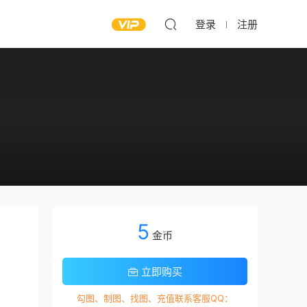
登录
注册
5
金币
立即购买
勾图、制图、找图、充值联系客服QQ：