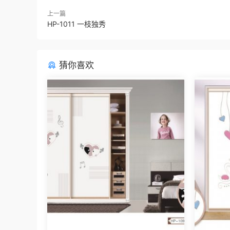
上一篇
HP-1011 一枝独秀
猜你喜欢