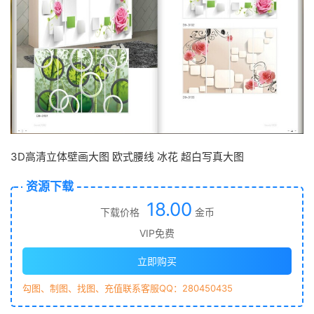
3D高清立体壁画大图 欧式腰线 冰花 超白写真大图
资源下载
18.00
下载价格
金币
VIP免费
立即购买
勾图、制图、找图、充值联系客服QQ：280450435