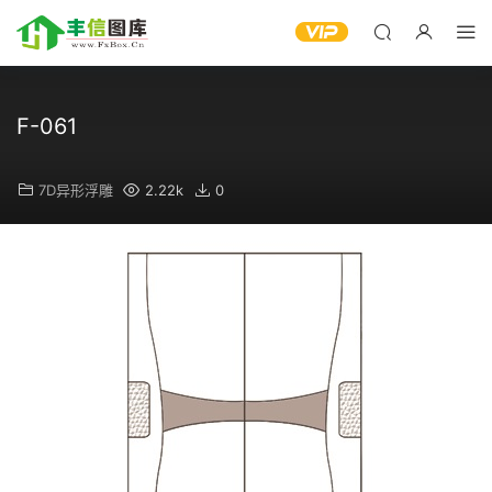
F-061
7D异形浮雕
2.22k
0