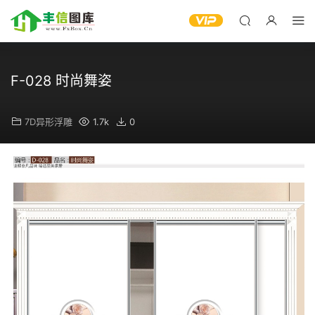
F-028 时尚舞姿
7D异形浮雕
1.7k
0