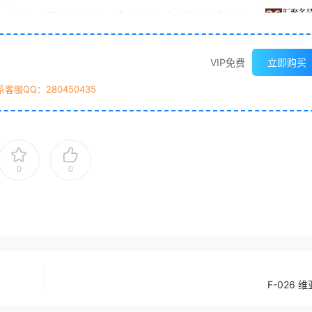
VIP免费
立即购买
QQ：280450435
0
0
F-026 