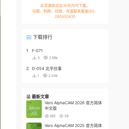
此资源购买后30天内可下载。
勾图、制图、找图、充值联系客服QQ：
280450435
下载排行
1
F-071
3
2.58k
2
D-054 北平往事
1
2.34k
最新文章
Vero AlphaCAM 2026 官方简体
中文版
282
39
Vero AlphaCAM 2025 官方简体