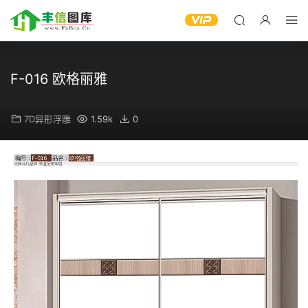
F-016 欧格丽雅
7D异形浮雕
1.59k
0