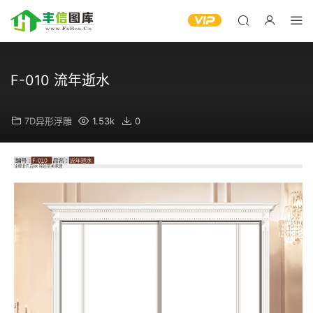
F-010 流年逝水
7D异形浮雕
1.53k
0