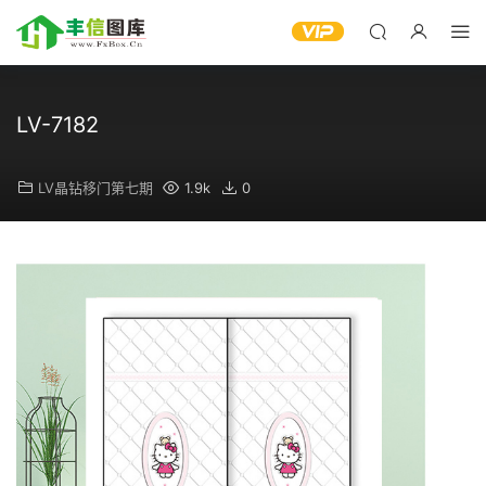
LV-7182
LV晶钻移门第七期
1.9k
0