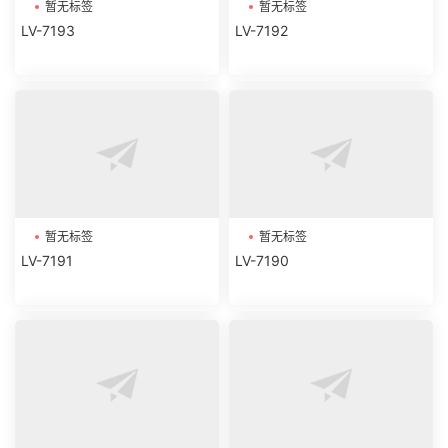
暂无标签
暂无标签
LV-7193
LV-7192
暂无标签
暂无标签
LV-7191
LV-7190