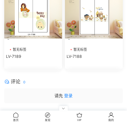
暂无标签
暂无标签
LV-7189
LV-7188
评论
0
请先
登录
首页
发现
VIP
我的
CopyRight © 2014-2022 丰信图库 wwww.FxBox.cn
闽ICP备08100401号