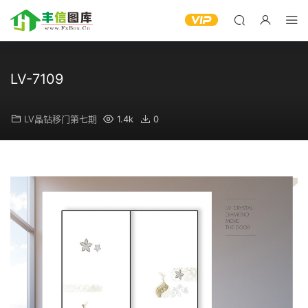
LV-7109
LV晶钻移门第七期
1.4k
0