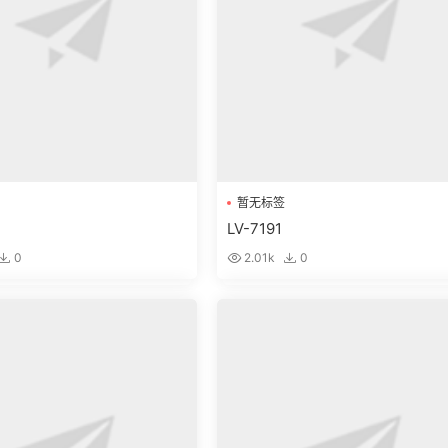
暂无标签
LV-7191
0
2.01k
0