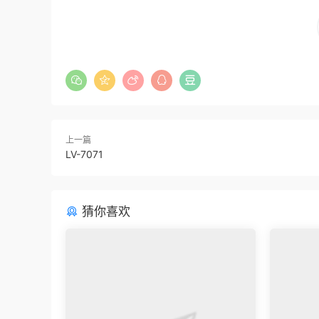
上一篇
LV-7071
猜你喜欢