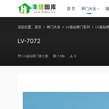
首 页
移门大全
强
当前位置：
首页
移门大全
LV晶钻移门系列
LV晶钻
LV-7072
LV晶钻移门第七期
1.18k
0