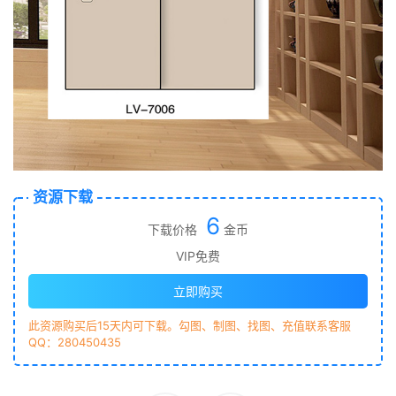
资源下载
6
下载价格
金币
VIP免费
立即购买
此资源购买后15天内可下载。勾图、制图、找图、充值联系客服
QQ：280450435