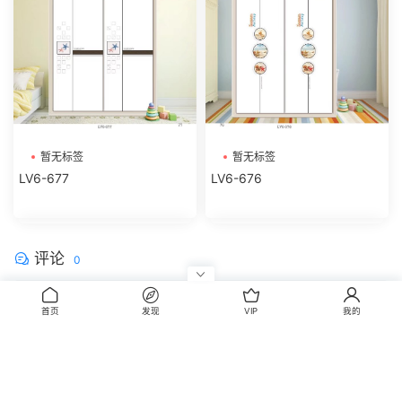
暂无标签
暂无标签
LV6-677
LV6-676
评论
0
请先
登录
首页
发现
VIP
我的
CopyRight © 2014-2022 丰信图库 wwww.FxBox.cn
闽ICP备08100401号