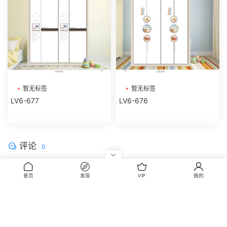
暂无标签
暂无标签
LV6-677
LV6-676
评论
0
请先
登录
首页
发现
VIP
我的
CopyRight © 2014-2022 丰信图库 wwww.FxBox.cn
闽ICP备08100401号