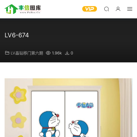
LV6-674
LV晶钻移门第六期
1.96k
0