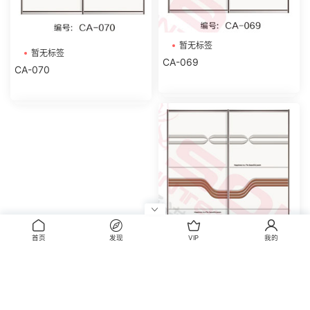
暂无标签
暂无标签
CA-069
CA-070
首页
发现
VIP
我的
暂无标签