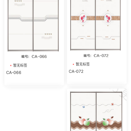
暂无标签
暂无标签
CA-072
CA-066