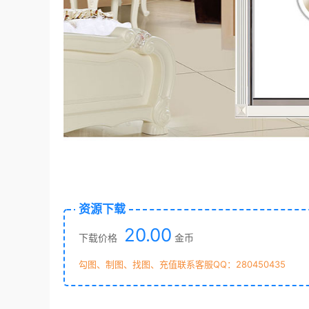
资源下载
20.00
下载价格
金币
勾图、制图、找图、充值联系客服QQ：280450435