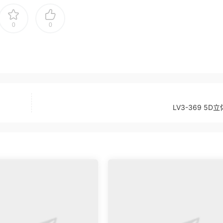
0
0
LV3-369 5D