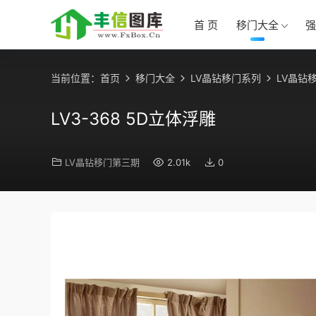
首 页
移门大全
强
当前位置：
首页
移门大全
LV晶钻移门系列
LV晶钻
LV3-368 5D立体浮雕
LV晶钻移门第三期
2.01k
0