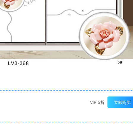
VIP 5折
立即购买