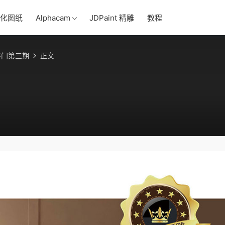
化图纸
Alphacam
JDPaint 精雕
教程
移门第三期
正文