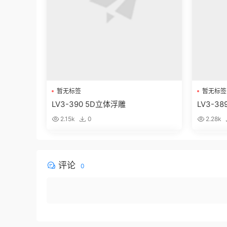
暂无标签
暂无标签
LV3-390 5D立体浮雕
LV3-3
2.15k
0
2.28k
评论
0