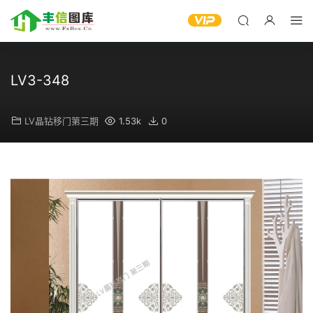
LV3-348
LV晶钻移门第三期
1.53k
0