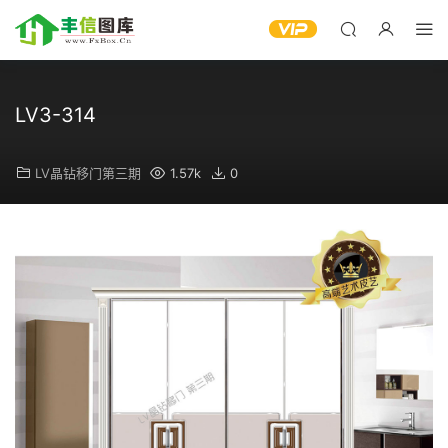
LV3-314
LV晶钻移门第三期
1.57k
0