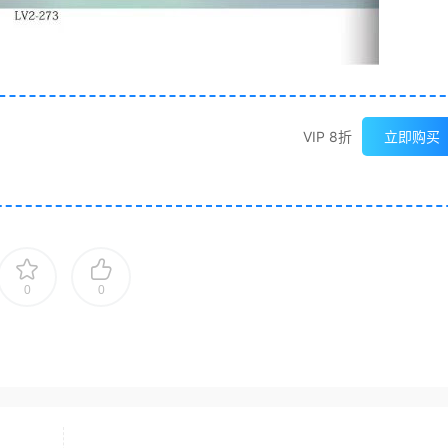
VIP 8折
立即购买
0
0