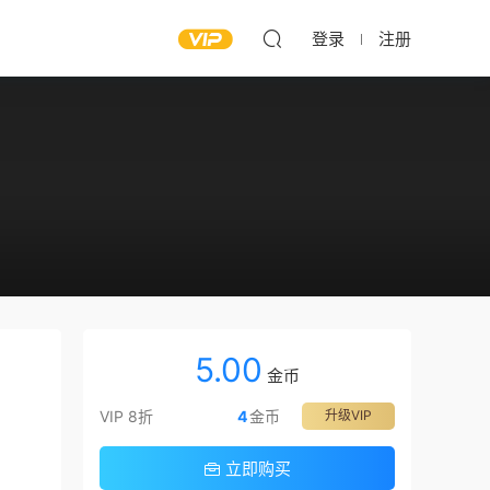
登录
注册
5.00
金币
VIP 8折
4
金币
升级VIP
立即购买