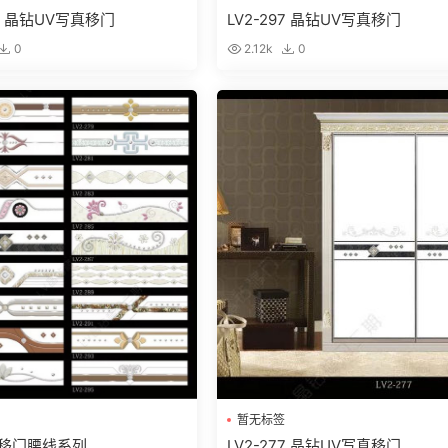
98 晶钻UV写真移门
LV2-297 晶钻UV写真移门
0
2.12k
0
暂无标签
钻移门腰线系列
LV2-277 晶钻UV写真移门