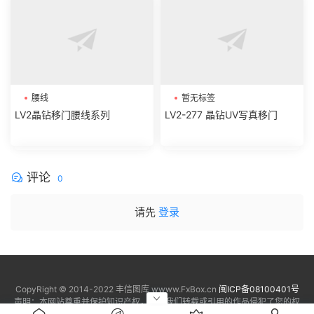
腰线
暂无标签
LV2晶钻移门腰线系列
LV2-277 晶钻UV写真移门
评论
0
请先
登录
CopyRight © 2014-2022 丰信图库 wwww.FxBox.cn
闽ICP备08100401号
声明：本网站尊重并保护知识产权，如果我们转载或引用的作品侵犯了您的权