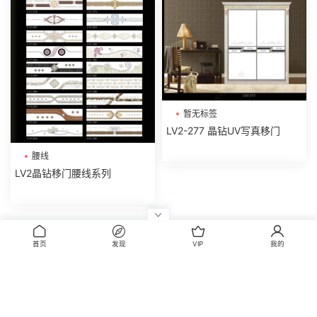
暂无标签
LV2-277 晶钻UV写真移门
腰线
LV2晶钻移门腰线系列
评论
0
首页
发现
VIP
我的
请先
登录