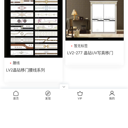
暂无标签
LV2-277 晶钻UV写真移门
腰线
LV2晶钻移门腰线系列
评论
0
首页
发现
VIP
我的
请先
登录