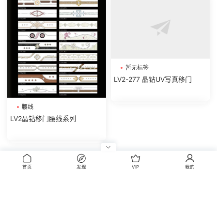
暂无标签
LV2-277 晶钻UV写真移门
腰线
LV2晶钻移门腰线系列
评论
0
首页
发现
VIP
我的
请先
登录