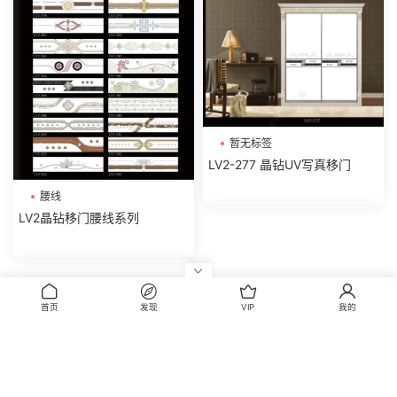
暂无标签
LV2-277 晶钻UV写真移门
腰线
LV2晶钻移门腰线系列
评论
0
首页
发现
VIP
我的
请先
登录