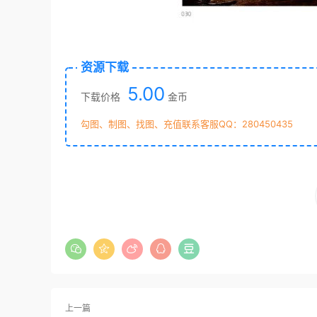
资源下载
5.00
下载价格
金币
勾图、制图、找图、充值联系客服QQ：280450435
上一篇