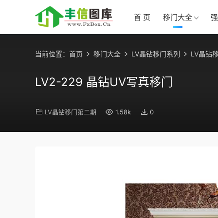
首 页
移门大全
强
当前位置：
首页
移门大全
LV晶钻移门系列
LV晶钻
LV2-229 晶钻UV写真移门
LV晶钻移门第二期
1.58k
0