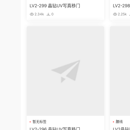
LV2-299 晶钻UV写真移门
LV2-2
2.34k
0
2.25k
暂无标签
腰线
LV2-296 晶钻UV写真移门
LV2晶