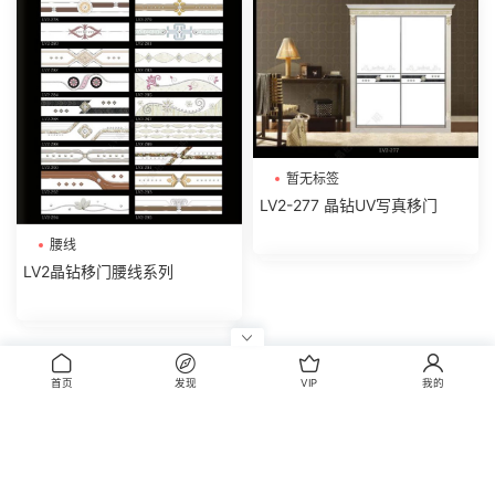
暂无标签
LV2-277 晶钻UV写真移门
腰线
LV2晶钻移门腰线系列
评论
0
首页
发现
VIP
我的
请先
登录